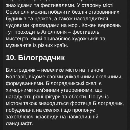
знахідками та фестивалями. У старому місті
Созополя можна побачити безліч старовинних
будинків та церков, а також насолодитися
чудовими краєвидами на морі. Кожен вересень
тут проходить Аполлонія – фестиваль
мистецтв, який приваблює художників та
музикантів із різних країн.
10. Білоградчик
Білоградчик – невелике місто на півночі
Болгарії, відоме своїми унікальними скельними
формуваннями. Білоградчикські скелі є
химерними кам’яними утвореннями, що
нагадують різні фігури та об’єкти. Поруч із
містом також знаходиться фортеця Білоградчик,
побудована на скелях і що пропонує
захоплюючі краєвиди на навколишній
ландшафт.