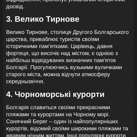
досвід.
3. Велико Тирнове
Велико Тирнове, столиця Другого Болгарського
царства, приваблює туристів своїми
історичними пам’ятками. Царівець, давня
фортеця, що височіє над містом, є однією з
найбільш відвідуваних визначних пам’яток
Болгарії. Прогулюючись вузькими вуличками
старого міста, можна відчути атмосферу
середньовіччя.
4. Чорноморські курорти
Болгарія славиться своїми прекрасними
пляжами та курортами на Чорному морі.
Сонячний Берег – один із найпопулярніших
курортів, відомий своїми широкими пляжами та
жвавим нічним життям. Інші популярні курорти