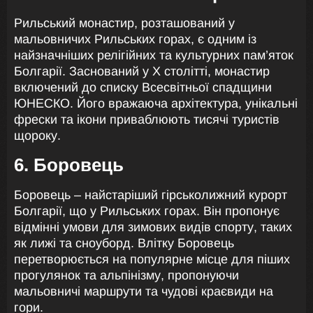
Рильський монастир, розташований у
мальовничих Рильських горах, є одним із
найзначніших релігійних та культурних пам’яток
Болгарії. Заснований у X столітті, монастир
включений до списку Всесвітньої спадщини
ЮНЕСКО. Його вражаюча архітектура, унікальні
фрески та ікони приваблюють тисячі туристів
щороку.
6. Боровець
Боровець – найстаріший гірськолижний курорт
Болгарії, що у Рильських горах. Він пропонує
відмінні умови для зимових видів спорту, таких
як лижі та сноуборд. Влітку Боровець
перетворюється на популярне місце для піших
прогулянок та альпінізму, пропонуючи
мальовничі маршрути та чудові краєвиди на
гори.