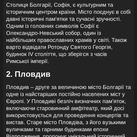
Столиця Болгарії, Софія, є культурним та
історичним центром країни. Місто поєднує в собі
давні історичні пам’ятки та сучасні зручності.
Одним із головних символів Софії є ​​
Олександро-Невський собор, один із
найбільших православних храмів у світі. Також
варто відвідати Ротонду Святого Георгія,
будинок IV століття, що зберігся з часів
Римської імперії.
2. Пловдив
Пловдив – друге за величиною місто Болгарії та
одне із найстаріших постійно населених міст у
Європі. У Пловдиві безліч визначних пам’яток,
включаючи старовинний амфітеатр, який досі
використовується для проведення концертів та
вистав. Старе місто Пловдіва, з його вузькими
вуличками та гарними будинками епохи
Відродження, пропонує унікальний історичний