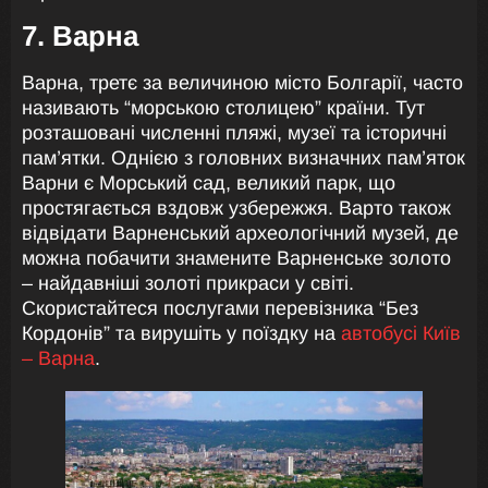
7. Варна
Варна, третє за величиною місто Болгарії, часто
називають “морською столицею” країни. Тут
розташовані численні пляжі, музеї та історичні
пам’ятки. Однією з головних визначних пам’яток
Варни є Морський сад, великий парк, що
простягається вздовж узбережжя. Варто також
відвідати Варненський археологічний музей, де
можна побачити знамените Варненське золото
– найдавніші золоті прикраси у світі.
Скористайтеся послугами перевізника “Без
Кордонів” та вирушіть у поїздку на
автобусі Київ
– Варна
.