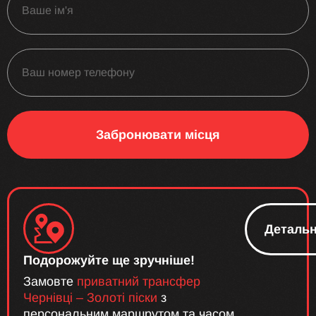
Забронювати місця
Деталь
Подорожуйте ще зручніше!
Замовте
приватний трансфер
Чернівці – Золоті піски
з
персональним маршрутом та часом