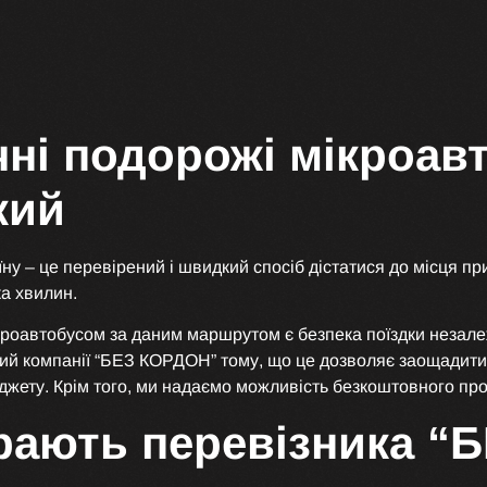
чні подорожі мікроа
кий
ну – це перевірений і швидкий спосіб дістатися до місця 
а хвилин.
кроавтобусом за даним маршрутом є безпека поїздки незале
й компанії “БЕЗ КОРДОН” тому, що це дозволяє заощадити 
жету. Крім того, ми надаємо можливість безкоштовного пров
рають перевізника “