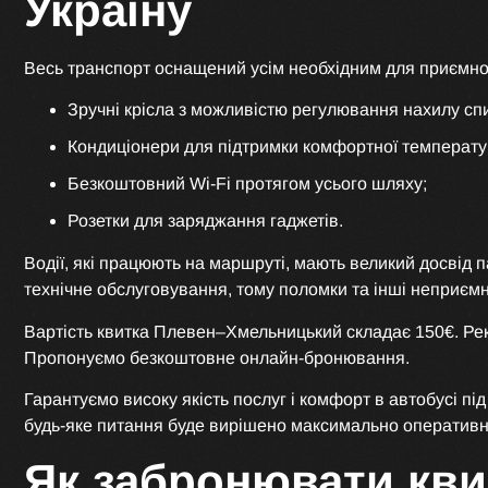
Україну
Весь транспорт оснащений усім необхідним для приємно
Зручні крісла з можливістю регулювання нахилу сп
Кондиціонери для підтримки комфортної температу
Безкоштовний Wi-Fi протягом усього шляху;
Розетки для заряджання гаджетів.
Водії, які працюють на маршруті, мають великий досвід
технічне обслуговування, тому поломки та інші неприємно
Вартість квитка Плевен–Хмельницький складає 150€. Рек
Пропонуємо безкоштовне онлайн-бронювання.
Гарантуємо високу якість послуг і комфорт в автобусі 
будь-яке питання буде вирішено максимально оперативн
Як забронювати кв