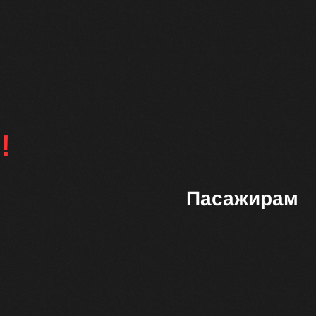
я
!
Пасажирам