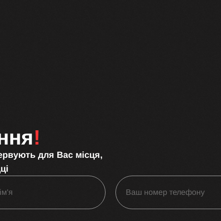
ння
!
ервують для Вас місця,
ці