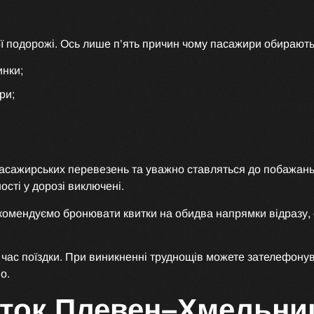
ї подорожі. Ось лише п’ять причин чому пасажири обирають
инки;
ри;
 пасажирських перевезень та уважно ставляться до побажан
сті у дорозі виключені.
омендуємо бронювати квитки на обидва напрямки відразу, ос
під час поїздки. При виникненні труднощів можете зателеф
о.
иток Плевен–Хмельни