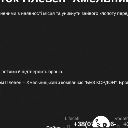
неними в наявності місця та уникнути зайвого клопоту пере
 поїздки й підтвердить броню.
сом Плевен – Хмельницький з компанією “БЕЗ КОРДОН”. Бро
Lifecell
Vodaf
+38(073)-946-
+