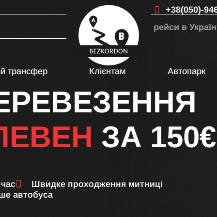
+38(050)-94
рейси в Україн
ий трансфер
Клієнтам
Автопарк
ПЕРЕВЕЗЕННЯ
ЛЕВЕН
ЗА 150€
 час
Швидке проходження митниці
ше автобуса