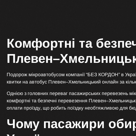
Комфортні та безпе
Плевен–Хмельниць
Подорож мікроавтобусом компанії “БЕЗ КОРДОН” в Украї
квитки на автобус Плевен–Хмельницький онлайн за кільк
Однією з головних переваг пасажирських перевезень мі
комфортні та безпечні перевезення Плевен–Хмельницьки
оплати проїзду, що робить поїздку необтяжливою для бюд
Чому пасажири оби