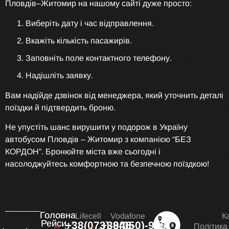
Пловдів–Житомир на нашому сайті дуже просто:
Виберіть дату і час відправлення.
Вкажіть кількість пасажирів.
Заповніть поле контактного телефону.
Надішліть заявку.
Вам надійде дзвінок від менеджера, який уточнить деталі
поїздки й підтвердить броню.
Не упустіть шанс вирушити у подорож в Україну
автобусом Пловдів – Житомир з компанією “БЕЗ
КОРДОН”. Бронюйте міста вже сьогодні і
насолоджуйтесь комфортною та безпечною поїздкою!
Головна
Lifecell
Vodafone
К
Рейси
+38(073)-946-
+38(050)-946-
Політика