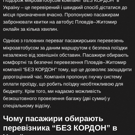
Подорож мікроавтобусом компанії “БЕЗ КОРДОН” в
Україну – це перевірений і швидкий спосіб дістатися до
місця призначення вчасно. Пропонуємо пасажирам
забронювати квитки на автобус Пловдів–Житомир
онлайн за кілька хвилин.
Однією з головних переваг пасажирських перевезень
мікроавтобусом за даним маршрутом є безпека поїздки
незалежно від зовнішніх обставин. Пасажири обирають
комфортні та безпечні перевезення Пловдів–Житомир
компанії “БЕЗ КОРДОН” тому, що це дозволяє заощадити
дорогоцінний час. Компанія пропонує гнучку систему
оплати проїзду, що робить поїздку необтяжливою для
бюджету. Крім того, ми надаємо можливість
безкоштовного провезення багажу (дві сумки) у
спеціальному відсіку.
Чому пасажири обирають
перевізника “БЕЗ КОРДОН” в