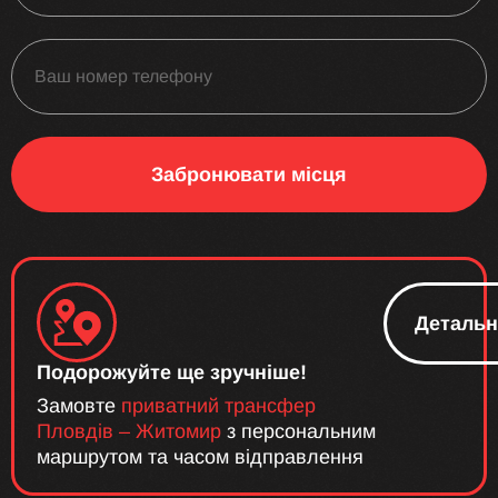
Забронювати місця
Детальн
Подорожуйте ще зручніше!
Замовте
приватний трансфер
Пловдів – Житомир
з персональним
маршрутом та часом відправлення