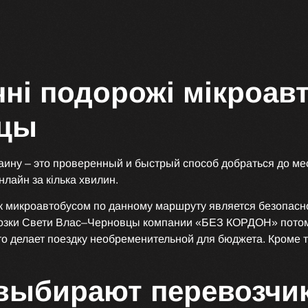
чні подорожі мікроа
вцы
ину – это проверенный и быстрый способ добраться до м
лайн за кілька хвилин.
 микроавтобусом по данному маршруту является безопасно
ки Свети Влас–Черновцы компании «БЕЗ КОРДОН» потому, 
то делает поездку необременительной для бюджета. Кроме 
выбирают перевозчи