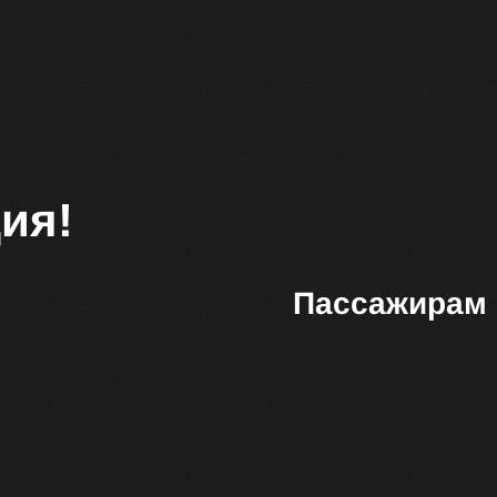
ия!
Пассажирам