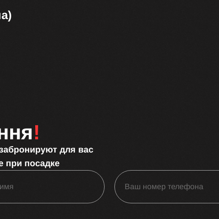
а)
ння
!
 забронируют для вас
е при посадке