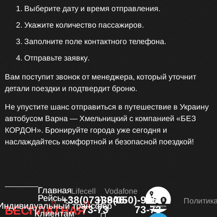
Выберите дату и время отправления.
Укажите количество пассажиров.
Заполните поле контактного телефона.
Отправьте заявку.
Вам поступит звонок от менеджера, который уточнит
детали поездки и подтвердит броню.
Не упустите шанс отправиться в путешествие в Украину
автобусом Варна — Хмельницкий с компанией «БЕЗ
КОРДОН». Бронируйте города уже сегодня и
наслаждайтесь комфортной и безопасной поездкой!
Главная
Lifecell
Vodafone
Рейсы
+38(073)-946-
+38(050)-946-
Политик
Индивидуальный трансфер
БЕСПЛАТНАЯ
73-73
73-73
Клиентам