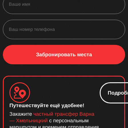
Забронировать места
Подроб
Путешествуйте ещё удобнее!
Закажите
частный трансфер Варна
— Хмельницкий
с персональным
маршрутом и временем отправления