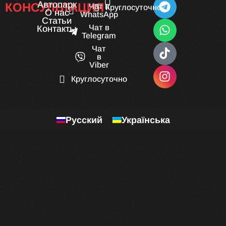
Автопарк
КОНСУЛЬТАЦИЯ
Чат в
Круглосуточно
О нас
WhatsApp
Статьи
Чат в
Контакты
Telegram
Чат
в
Viber
Круглосуточно
Русский
Українська